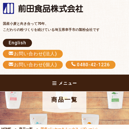
前田食品
国産小麦と向き合って70年、
こだわりの粉づくりを続けている埼玉県幸手市の製粉会社です
English
お問い合わせ(法人)
お問い合わせ(個人)
0480-42-1226
メニュー
商品一覧
HOME
商品一覧
国産パンケーキミックス（プレーン）