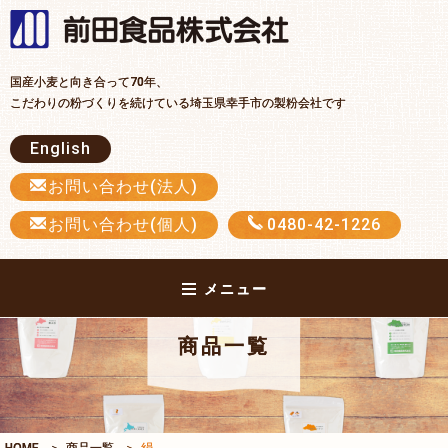
前田食品
国産小麦と向き合って70年、
こだわりの粉づくりを続けている埼玉県幸手市の製粉会社です
English
お問い合わせ(法人)
お問い合わせ(個人)
0480-42-1226
メニュー
商品一覧
HOME
商品一覧
絹