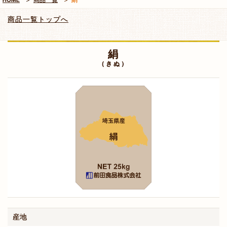
商品一覧トップへ
絹
（きぬ）
産地