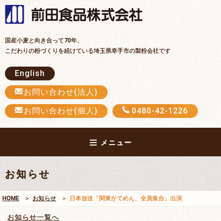
前田食品
国産小麦と向き合って70年、
こだわりの粉づくりを続けている埼玉県幸手市の製粉会社です
English
お問い合わせ(法人)
お問い合わせ(個人)
0480-42-1226
メニュー
お知らせ
HOME
お知らせ
日本放送「関東かてめん、全員集合」出演
お知らせ一覧へ