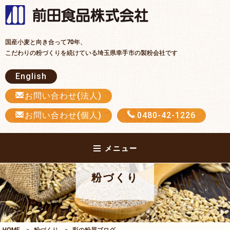
前田食品
国産小麦と向き合って70年、
こだわりの粉づくりを続けている埼玉県幸手市の製粉会社です
English
お問い合わせ(法人)
お問い合わせ(個人)
0480-42-1226
メニュー
粉づくり
HOME
粉づくり
彩の粉屋ブログ